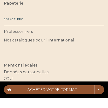
Papeterie
ESPACE PRO
Professionnels
Nos catalogues pour l'international
Mentions légales
Données personnelles
CGU
Paramétrer vos cookies
shopping_basket
ACHETER VOTRE FORMAT
arrow_drop_down