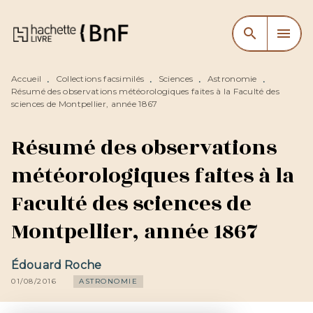
MENU
RECHERCHE
CONTENU
search
menu
PIED DE PAGE
Accueil
Collections facsimilés
Sciences
Astronomie
•
•
•
•
Résumé des observations météorologiques faites à la Faculté des
sciences de Montpellier, année 1867
Résumé des observations
météorologiques faites à la
Faculté des sciences de
Montpellier, année 1867
Édouard Roche
01/08/2016
ASTRONOMIE