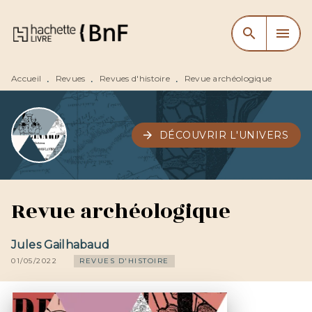
MENU
RECHERCHE
CONTENU
search
menu
PIED DE PAGE
Accueil
Revues
Revues d'histoire
Revue archéologique
•
•
•
arrow_forward
DÉCOUVRIR L'UNIVERS
Revue archéologique
Jules Gailhabaud
01/05/2022
REVUES D'HISTOIRE