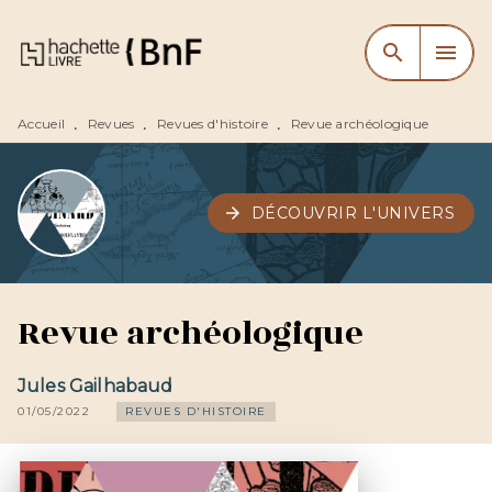
MENU
RECHERCHE
CONTENU
search
menu
PIED DE PAGE
Accueil
Revues
Revues d'histoire
Revue archéologique
•
•
•
arrow_forward
DÉCOUVRIR L'UNIVERS
Revue archéologique
Jules Gailhabaud
01/05/2022
REVUES D'HISTOIRE