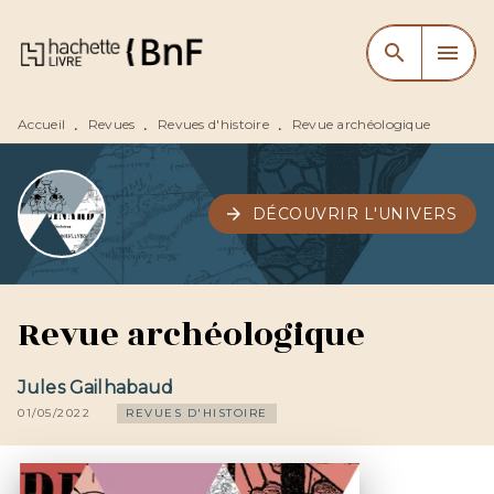
MENU
RECHERCHE
CONTENU
search
menu
PIED DE PAGE
Accueil
Revues
Revues d'histoire
Revue archéologique
•
•
•
arrow_forward
DÉCOUVRIR L'UNIVERS
Revue archéologique
Jules Gailhabaud
01/05/2022
REVUES D'HISTOIRE