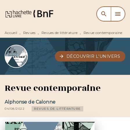
MENU
RECHERCHE
CONTENU
search
menu
PIED DE PAGE
Accueil
Revues
Revues de littérature
Revue contemporaine
•
•
•
arrow_forward
DÉCOUVRIR L'UNIVERS
Revue contemporaine
Alphonse de Calonne
04/08/2022
REVUES DE LITTÉRATURE