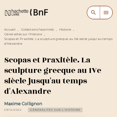
MENU
RECHERCHE
CONTENU
search
menu
PIED DE PAGE
Accueil
Collections facsimilés
Histoire
•
•
•
Généralités sur l'Histoire
•
Scopas et Praxitèle. La sculpture grecque au IVe siècle jusqu'au temps
d'Alexandre
Scopas et Praxitèle. La
sculpture grecque au IVe
siècle jusqu'au temps
d'Alexandre
Maxime Collignon
29/12/2022
GÉNÉRALITÉS SUR L'HISTOIRE