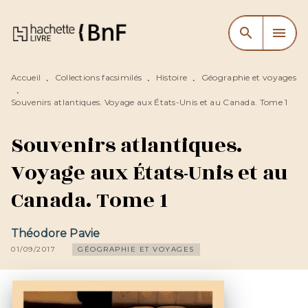
MENU
RECHERCHE
CONTENU
search
menu
PIED DE PAGE
Accueil
Collections facsimilés
Histoire
Géographie et voyages
•
•
•
•
Souvenirs atlantiques. Voyage aux États-Unis et au Canada. Tome 1
Souvenirs atlantiques.
Voyage aux États-Unis et au
Canada. Tome 1
Théodore Pavie
01/09/2017
GÉOGRAPHIE ET VOYAGES