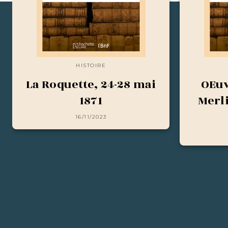
HISTOIRE
La Roquette, 24-28 mai
OEuv
1871
Merl
16/11/2023