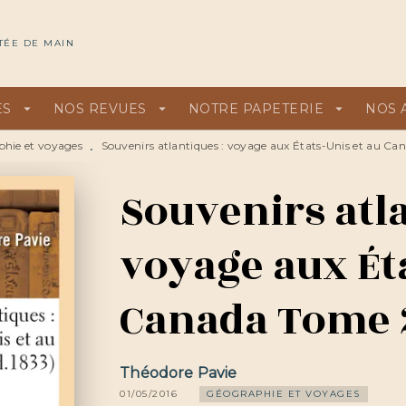
U
PIED DE PAGE
TÉE DE MAIN
ES
arrow_drop_down
NOS REVUES
arrow_drop_down
NOTRE PAPETERIE
arrow_drop_down
NOS 
hie et voyages
Souvenirs atlantiques : voyage aux États-Unis et au C
•
Souvenirs atla
voyage aux Éta
Canada Tome 
Théodore Pavie
01/05/2016
GÉOGRAPHIE ET VOYAGES