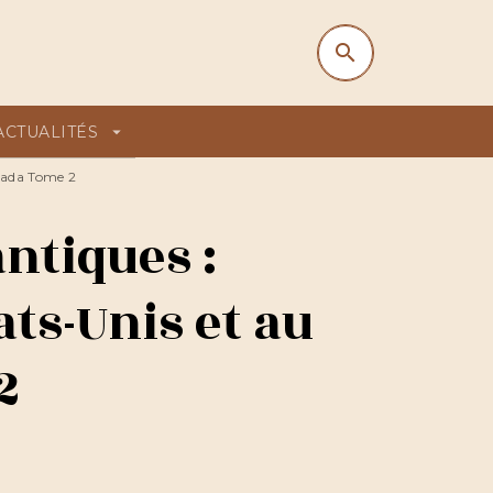
search
search
ACTUALITÉS
arrow_drop_down
anada Tome 2
ntiques :
ts-Unis et au
2