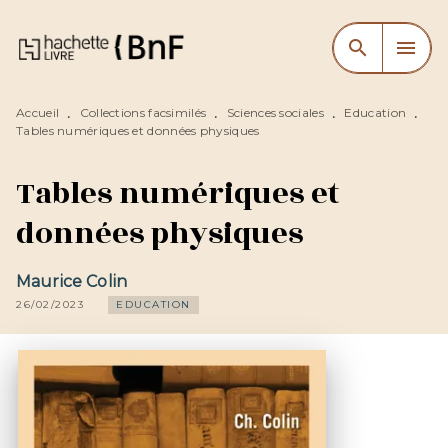
MENU
RECHERCHE
CONTENU
search
menu
PIED DE PAGE
Accueil
Collections facsimilés
Sciences sociales
Education
•
•
•
•
Tables numériques et données physiques
Tables numériques et
données physiques
Maurice Colin
26/02/2023
EDUCATION