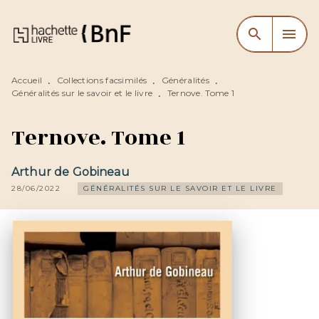
MENU
RECHERCHE
CONTENU
search
menu
PIED DE PAGE
Accueil
Collections facsimilés
Généralités
•
•
•
Généralités sur le savoir et le livre
Ternove. Tome 1
•
Ternove. Tome 1
Arthur de Gobineau
28/06/2022
GÉNÉRALITÉS SUR LE SAVOIR ET LE LIVRE