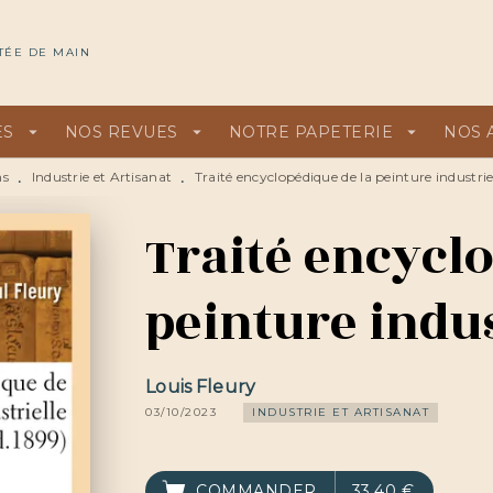
U
PIED DE PAGE
TÉE DE MAIN
ES
arrow_drop_down
NOS REVUES
arrow_drop_down
NOTRE PAPETERIE
arrow_drop_down
NOS 
ns
Industrie et Artisanat
Traité encyclopédique de la peinture industrie
•
•
Traité encyclo
peinture indus
Louis Fleury
03/10/2023
INDUSTRIE ET ARTISANAT
COMMANDER
33,40 €