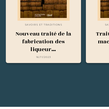
SAVOIRS ET TRADITIONS
SA
Nouveau traité de la
Trai
fabrication des
mac
liqueur…
16/11/2023