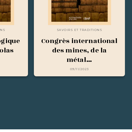
ONS
SAVOIRS ET TRADITIONS
ogique
Congrès international
Colas
des mines, de la
métal…
09/11/2023