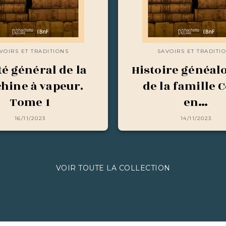
VOIRS ET TRADITIONS
SAVOIRS ET TRADITI
té général de la
Histoire généal
hine à vapeur.
de la famille 
Tome 1
en…
16/11/2023
14/11/2023
VOIR TOUTE LA COLLECTION