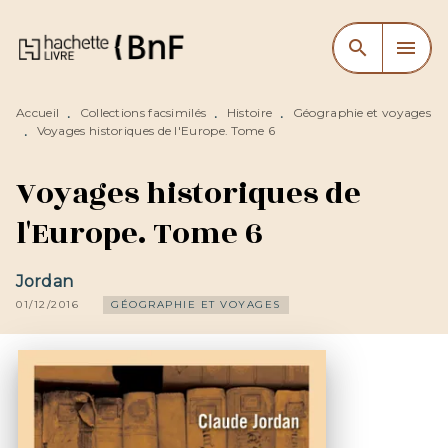
MENU
RECHERCHE
CONTENU
search
menu
PIED DE PAGE
Accueil
Collections facsimilés
Histoire
Géographie et voyages
•
•
•
Voyages historiques de l'Europe. Tome 6
•
Voyages historiques de
l'Europe. Tome 6
Jordan
01/12/2016
GÉOGRAPHIE ET VOYAGES