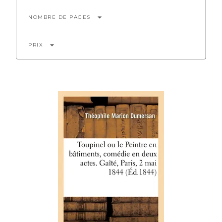
arrow_drop_down
NOMBRE DE PAGES
arrow_drop_down
PRIX