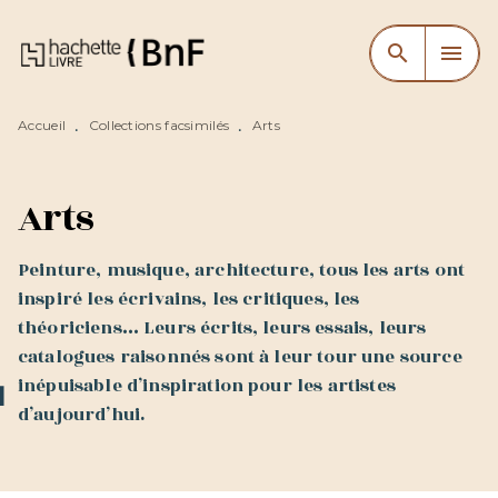
MENU
RECHERCHE
CONTENU
search
menu
PIED DE PAGE
Accueil
Collections facsimilés
Arts
•
•
Arts
Peinture, musique, architecture, tous les arts ont
inspiré les écrivains, les critiques, les
théoriciens… Leurs écrits, leurs essais, leurs
catalogues raisonnés sont à leur tour une source
inépuisable d’inspiration pour les artistes
d’aujourd’hui.