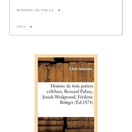
arrow_drop_down
NOMBRE DE PAGES
arrow_drop_down
PRIX