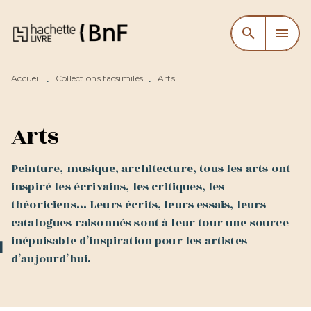
MENU
RECHERCHE
CONTENU
search
menu
PIED DE PAGE
Accueil
Collections facsimilés
Arts
•
•
Arts
Peinture, musique, architecture, tous les arts ont
inspiré les écrivains, les critiques, les
théoriciens… Leurs écrits, leurs essais, leurs
catalogues raisonnés sont à leur tour une source
inépuisable d’inspiration pour les artistes
d’aujourd’hui.