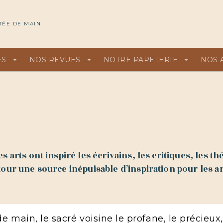
U
PIED DE PAGE
TÉE DE MAIN
ES
arrow_drop_down
NOS REVUES
arrow_drop_down
NOTRE PAPETERIE
arrow_drop_down
NOS 
 arts ont inspiré les écrivains, les critiques, les th
our une source inépuisable d’inspiration pour les ar
main, le sacré voisine le profane, le précieux, 