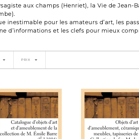
ysagiste aux champs (Henriet), la Vie de Jean-Ba
mbe).
ue inestimable pour les amateurs d’art, les pass
ne d’informations et les clefs pour mieux comp
arrow_drop_down
arrow_drop_down
PRIX