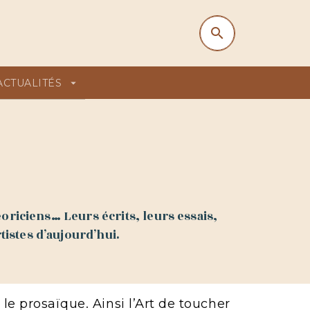
search
search
ACTUALITÉS
arrow_drop_down
éoriciens… Leurs écrits, leurs essais,
tistes d’aujourd’hui.
le prosaïque. Ainsi l’Art de toucher