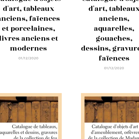
d'art, tableaux
d'art, tableau
anciens, faïences
anciens,
et porcelaines,
aquarelles,
livres anciens et
gouaches,
modernes
dessins, gravur
faïences
01/12/2020
01/12/2020