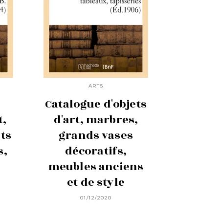
ARTS
Catalogue d'objets
t,
d'art, marbres,
ts
grands vases
s,
décoratifs,
meubles anciens
et de style
01/12/2020