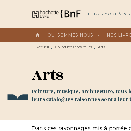
MENU
RECHERCHE
CONTEN
LE PATRIMOINE À POR
home
QUI SOMMES-NOUS
arrow_drop_down
NOS LIVR
Accueil
Collections facsimilés
Arts
•
•
Arts
Peinture, musique, architecture, tous les
leurs catalogues raisonnés sont à leur t
Dans ces rayonnages mis à portée de 