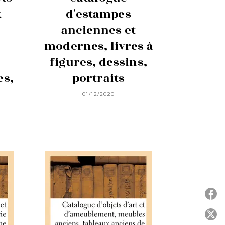
x
d'estampes
anciennes et
modernes, livres à
figures, dessins,
es,
portraits
01/12/2020
P