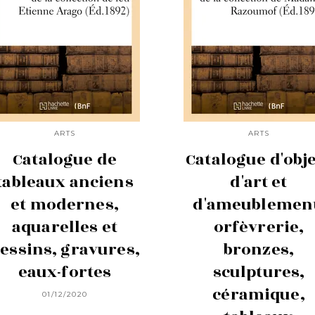
ARTS
ARTS
Catalogue de
Catalogue d'obj
tableaux anciens
d'art et
et modernes,
d'ameublemen
aquarelles et
orfèvrerie,
essins, gravures,
bronzes,
eaux-fortes
sculptures,
céramique,
01/12/2020