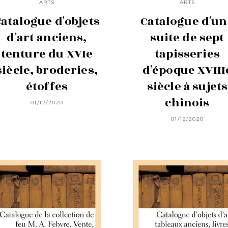
ARTS
ARTS
atalogue d'objets
Catalogue d'un
d'art anciens,
suite de sept
tenture du XVIe
tapisseries
siècle, broderies,
d'époque XVIII
étoffes
siècle à sujets
chinois
01/12/2020
01/12/2020