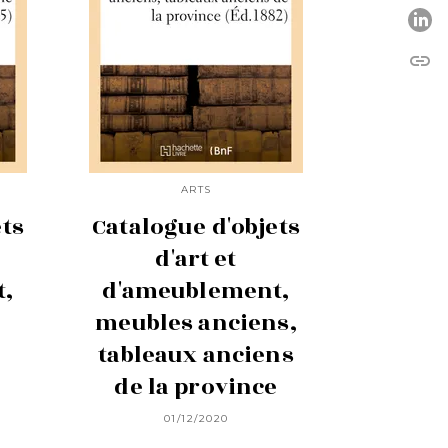
P
link
C
ARTS
ets
Catalogue d'objets
d'art et
t,
d'ameublement,
meubles anciens,
tableaux anciens
de la province
01/12/2020