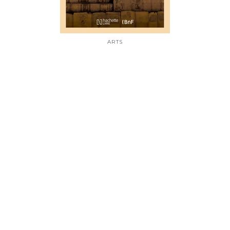
ARTS
Catalogue de tableaux modernes
et anciens par C. Bernier, Boudin,
Brissot, aquarelles, dessins
01/12/2020