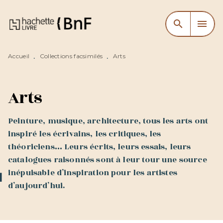
MENU
RECHERCHE
CONTENU
search
menu
PIED DE PAGE
Accueil
Collections facsimilés
Arts
•
•
Arts
Peinture, musique, architecture, tous les arts ont
inspiré les écrivains, les critiques, les
théoriciens… Leurs écrits, leurs essais, leurs
catalogues raisonnés sont à leur tour une source
inépuisable d’inspiration pour les artistes
d’aujourd’hui.