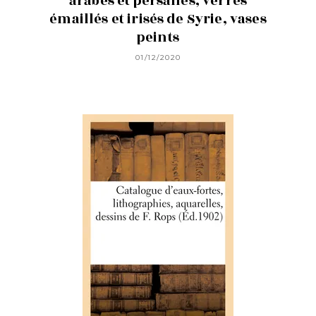
arabes et persanes, verres
émaillés et irisés de Syrie, vases
peints
01/12/2020