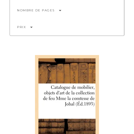
arrow_drop_down
NOMBRE DE PAGES
arrow_drop_down
PRIX