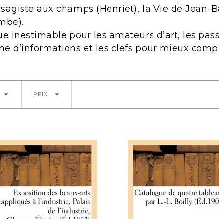
ysagiste aux champs (Henriet), la Vie de Jean-Ba
mbe).
ue inestimable pour les amateurs d’art, les pass
ne d’informations et les clefs pour mieux comp
arrow_drop_down
arrow_drop_down
PRIX