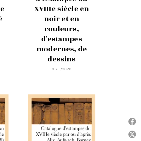
de
XVIIIe siècle en
é
noir et en
couleurs,
d'estampes
modernes, de
dessins
01/11/2020
P