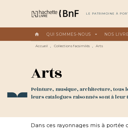
MENU
RECHERCHE
CONTEN
LE PATRIMOINE À POR
home
QUI SOMMES-NOUS
arrow_drop_down
NOS LIVR
Accueil
Collections facsimilés
Arts
•
•
Arts
Peinture, musique, architecture, tous les
leurs catalogues raisonnés sont à leur t
Dans ces rayonnages mis à portée de 