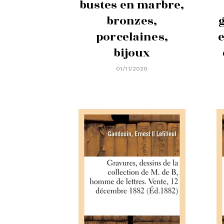
bustes en marbre,
bronzes,
porcelaines,
e
bijoux
01/11/2020