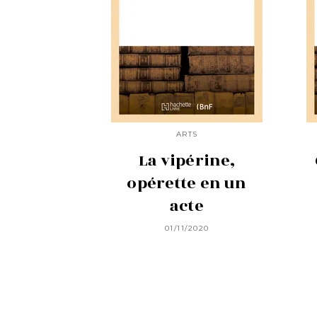
ARTS
La vipérine,
opérette en un
acte
01/11/2020