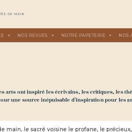
U
PIED DE PAGE
TÉE DE MAIN
ES
arrow_drop_down
NOS REVUES
arrow_drop_down
NOTRE PAPETERIE
arrow_drop_down
NOS 
 arts ont inspiré les écrivains, les critiques, les th
our une source inépuisable d’inspiration pour les ar
main, le sacré voisine le profane, le précieux, 