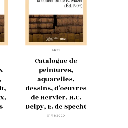
ARTS
Catalogue de
x
peintures,
,
aquarelles,
t,
dessins, d'oeuvres
x,
de Hervier, H.C.
s
Delpy, E. de Specht
01/11/2020