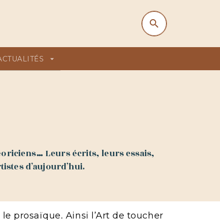
search
search
ACTUALITÉS
arrow_drop_down
éoriciens… Leurs écrits, leurs essais,
tistes d’aujourd’hui.
le prosaïque. Ainsi l’Art de toucher