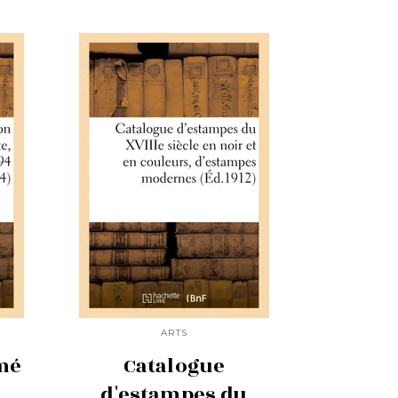
ARTS
mé
Catalogue
t
d'estampes du