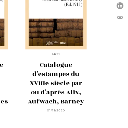
P
link
C
ARTS
e
Catalogue
d'estampes du
XVIIIe siècle par
ou d'après Alix,
nes
Aufwach, Barney
01/11/2020