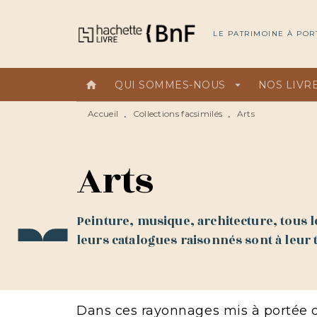
MENU
RECHERCHE
CONTEN
LE PATRIMOINE À POR
home
QUI SOMMES-NOUS
arrow_drop_down
NOS LIVR
Accueil
Collections facsimilés
Arts
•
•
Arts
Peinture, musique, architecture, tous les
leurs catalogues raisonnés sont à leur t
Dans ces rayonnages mis à portée de 