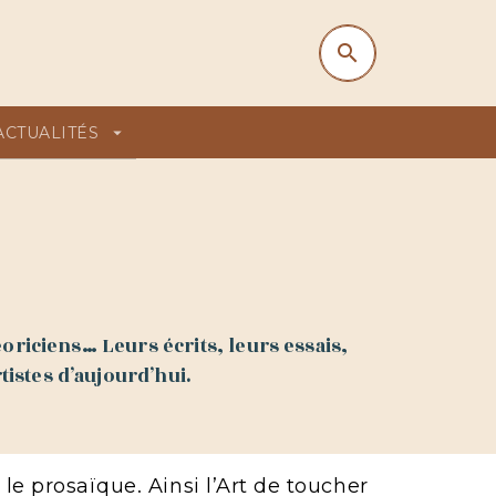
search
search
ACTUALITÉS
arrow_drop_down
éoriciens… Leurs écrits, leurs essais,
tistes d’aujourd’hui.
le prosaïque. Ainsi l’Art de toucher