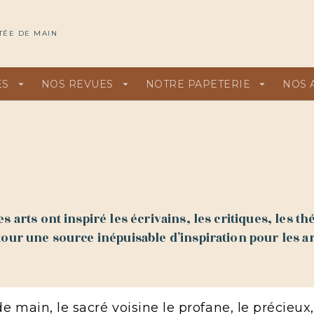
U
PIED DE PAGE
TÉE DE MAIN
ES
arrow_drop_down
NOS REVUES
arrow_drop_down
NOTRE PAPETERIE
arrow_drop_down
NOS 
 arts ont inspiré les écrivains, les critiques, les th
our une source inépuisable d’inspiration pour les ar
main, le sacré voisine le profane, le précieux, 