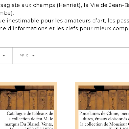
ysagiste aux champs (Henriet), la Vie de Jean-Ba
mbe).
ue inestimable pour les amateurs d’art, les pass
ne d’informations et les clefs pour mieux comp
arrow_drop_down
arrow_drop_down
PRIX