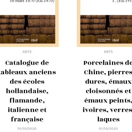
ARTS
ARTS
Catalogue de
Porcelaines d
tableaux anciens
Chine, pierre
des écoles
dures, émaux
hollandaise,
cloisonnés et
flamande,
émaux peints
italienne et
ivoires, verres
française
laques
01/10/2020
01/10/2020