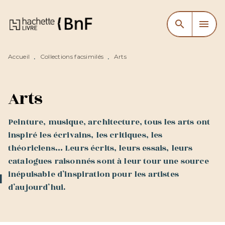
MENU
RECHERCHE
CONTENU
search
menu
PIED DE PAGE
Accueil
Collections facsimilés
Arts
•
•
Arts
Peinture, musique, architecture, tous les arts ont
inspiré les écrivains, les critiques, les
théoriciens… Leurs écrits, leurs essais, leurs
catalogues raisonnés sont à leur tour une source
inépuisable d’inspiration pour les artistes
d’aujourd’hui.