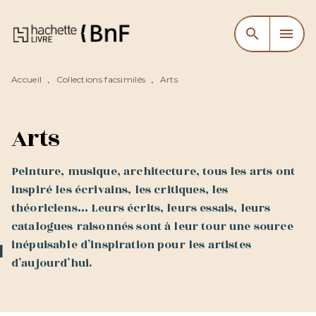
MENU
RECHERCHE
CONTENU
search
menu
PIED DE PAGE
Accueil
Collections facsimilés
Arts
•
•
Arts
Peinture, musique, architecture, tous les arts ont
inspiré les écrivains, les critiques, les
théoriciens… Leurs écrits, leurs essais, leurs
catalogues raisonnés sont à leur tour une source
inépuisable d’inspiration pour les artistes
d’aujourd’hui.