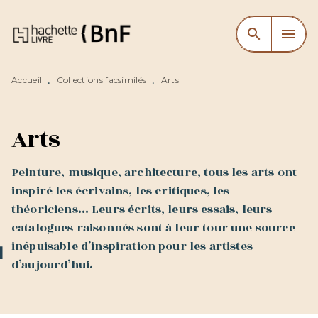
MENU
RECHERCHE
CONTENU
search
menu
PIED DE PAGE
Accueil
Collections facsimilés
Arts
•
•
Arts
Peinture, musique, architecture, tous les arts ont
inspiré les écrivains, les critiques, les
théoriciens… Leurs écrits, leurs essais, leurs
catalogues raisonnés sont à leur tour une source
inépuisable d’inspiration pour les artistes
d’aujourd’hui.