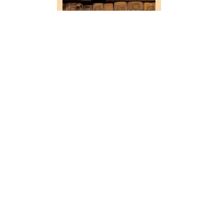
ARTS
Petit solfège des écoles pour
former la voix des enfants. 7e
édition
01/01/2019