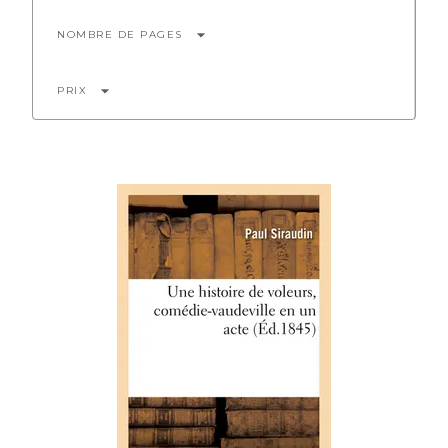
arrow_drop_down
NOMBRE DE PAGES
arrow_drop_down
PRIX