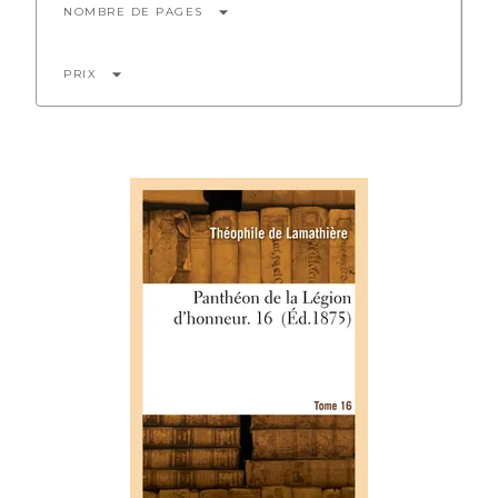
arrow_drop_down
NOMBRE DE PAGES
arrow_drop_down
PRIX