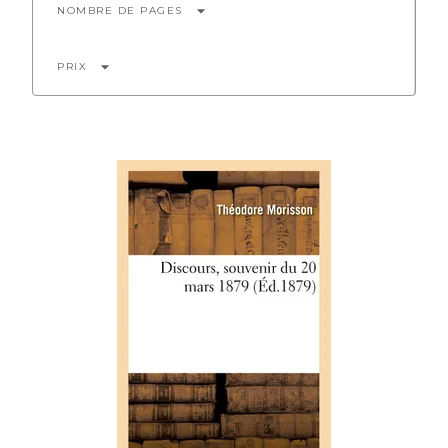
arrow_drop_down
NOMBRE DE PAGES
arrow_drop_down
PRIX