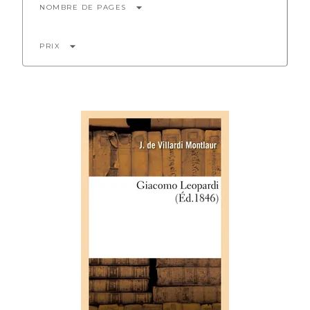
arrow_drop_down
NOMBRE DE PAGES
arrow_drop_down
PRIX