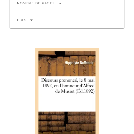
arrow_drop_down
NOMBRE DE PAGES
arrow_drop_down
PRIX