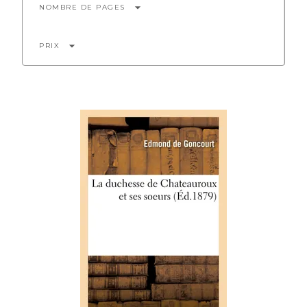
arrow_drop_down
NOMBRE DE PAGES
arrow_drop_down
PRIX