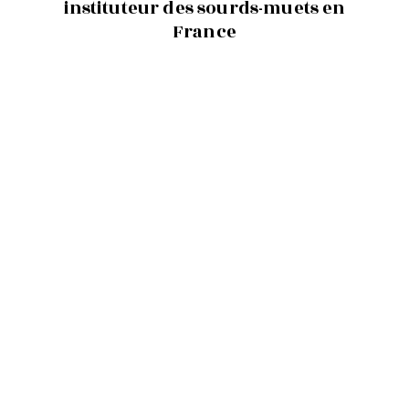
instituteur des sourds-muets en
France
01/08/2015
first_page
chevron_left
chevron_right
last_page
343