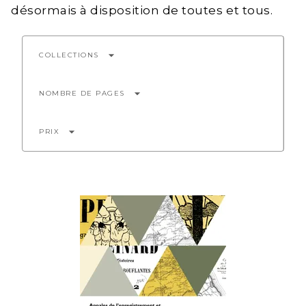
désormais à disposition de toutes et tous.
arrow_drop_down
COLLECTIONS
arrow_drop_down
NOMBRE DE PAGES
arrow_drop_down
PRIX