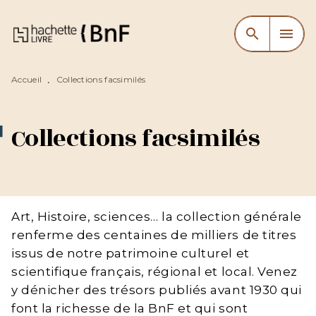
MENU
RECHERCHE
CONTENU
search
menu
PIED DE PAGE
Accueil
Collections facsimilés
•
Collections facsimilés
Art, Histoire, sciences… la collection générale
renferme des centaines de milliers de titres
issus de notre patrimoine culturel et
scientifique français, régional et local. Venez
y dénicher des trésors publiés avant 1930 qui
font la richesse de la BnF et qui sont