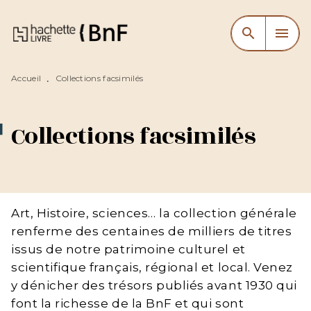
MENU
RECHERCHE
CONTENU
search
menu
PIED DE PAGE
Accueil
Collections facsimilés
•
Collections facsimilés
Art, Histoire, sciences… la collection générale
renferme des centaines de milliers de titres
issus de notre patrimoine culturel et
scientifique français, régional et local. Venez
y dénicher des trésors publiés avant 1930 qui
font la richesse de la BnF et qui sont