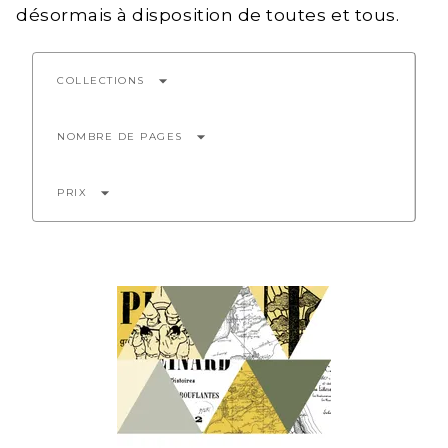
désormais à disposition de toutes et tous.
arrow_drop_down
COLLECTIONS
arrow_drop_down
NOMBRE DE PAGES
arrow_drop_down
PRIX