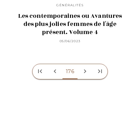
GÉNÉRALITÉS
Les contemporaines ou Avantures
des plus jolies femmes de l'âge
présent. Volume 4
05/06/2023
first_page
chevron_left
chevron_right
last_page
176