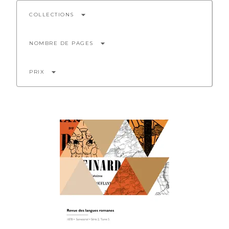
arrow_drop_down
COLLECTIONS
arrow_drop_down
NOMBRE DE PAGES
arrow_drop_down
PRIX