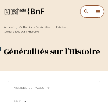
MENU
RECHERCHE
CONTENU
search
menu
PIED DE PAGE
Accueil
Collections facsimilés
Histoire
•
•
•
Généralités sur l'Histoire
Généralités sur l'Histoire
arrow_drop_down
NOMBRE DE PAGES
arrow_drop_down
PRIX