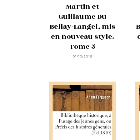
Martin et
Guillaume Du
Bellay-Langei, mis
B
en nouveau style.
Tome 5
01/10/2016