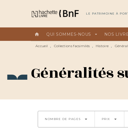
MENU
RECHERCHE
CONTEN
LE PATRIMOINE À POR
home
QUI SOMMES-NOUS
arrow_drop_down
NOS LIVR
Accueil
Collections facsimilés
Histoire
Générali
•
•
•
Généralités su
arrow_drop_down
arrow_drop_down
NOMBRE DE PAGES
PRIX