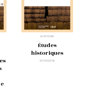
HISTOIRE
Études
historiques
nes
01/10/2016
s
me