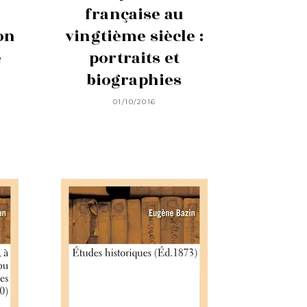
française au
on
vingtième siècle :
e
portraits et
biographies
01/10/2016