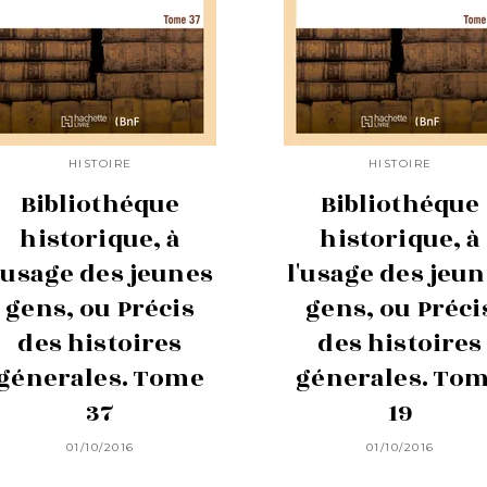
HISTOIRE
HISTOIRE
Bibliothéque
Bibliothéque
historique, à
historique, à
'usage des jeunes
l'usage des jeu
gens, ou Précis
gens, ou Préci
des histoires
des histoires
génerales. Tome
génerales. To
37
19
01/10/2016
01/10/2016