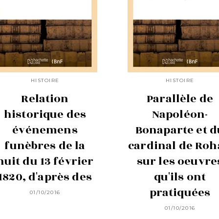
HISTOIRE
HISTOIRE
Relation
Parallèle de
historique des
Napoléon-
événemens
Bonaparte et d
funèbres de la
cardinal de Ro
nuit du 13 février
sur les oeuvre
1820, d'après des
qu'ils ont
pratiquées
01/10/2016
01/10/2016