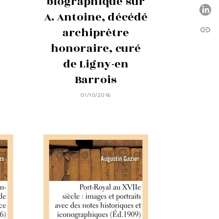
biographique sur
P
A. Antoine, décédé
link
archiprêtre
C
honoraire, curé
de Ligny-en
Barrois
01/10/2016