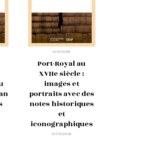
HISTOIRE
Port-Royal au
XVIIe siècle :
u
images et
han
portraits avec des
s
notes historiques
et
iconographiques
01/10/2016