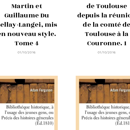
Martin et
de Toulouse
Guillaume Du
depuis la réuni
ellay-Langei, mis
de la comté d
en nouveau style.
Toulouse à la
Tome 4
Couronne. 1
01/10/2016
01/10/2016