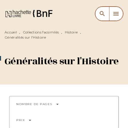
MENU
RECHERCHE
CONTENU
search
menu
PIED DE PAGE
Accueil
Collections facsimilés
Histoire
•
•
•
Généralités sur l'Histoire
Généralités sur l'Histoire
arrow_drop_down
NOMBRE DE PAGES
arrow_drop_down
PRIX