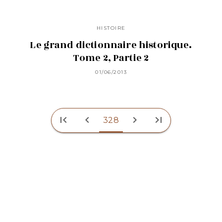
HISTOIRE
Notice historique sur Jean, sire de
Joinville et généalogie de sa
famille
01/06/2013
HISTOIRE
L'expédition espagnole de 1560
contre l'île de Djerba : essai
bibliographique, récit de
l'expédition
01/06/2013