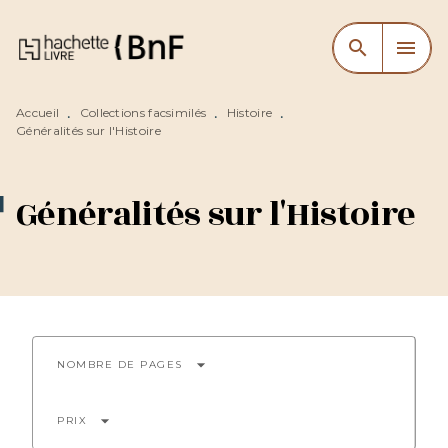
MENU
RECHERCHE
CONTENU
search
menu
PIED DE PAGE
Accueil
Collections facsimilés
Histoire
•
•
•
Généralités sur l'Histoire
Généralités sur l'Histoire
arrow_drop_down
NOMBRE DE PAGES
arrow_drop_down
PRIX