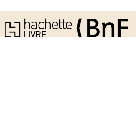
HISTOIRE
Lettre au Roi sur l'indépendance
de la république d'Haïti et
l'abolition de l'esclavage
01/06/2013
HISTOIRE
Les monuments de Seine-et-
Marne : description historique et
archéologique et reproduction
01/06/2013