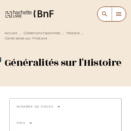
MENU
RECHERCHE
CONTENU
search
menu
PIED DE PAGE
Accueil
Collections facsimilés
Histoire
•
•
•
Généralités sur l'Histoire
Généralités sur l'Histoire
arrow_drop_down
NOMBRE DE PAGES
arrow_drop_down
PRIX