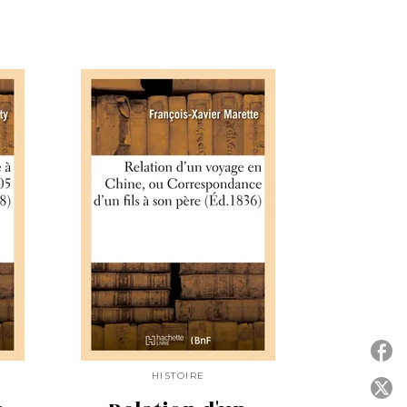
HISTOIRE
P