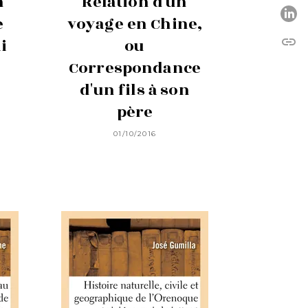
n
Relation d'un
P
e
voyage en Chine,
link
i
ou
C
Correspondance
d'un fils à son
père
01/10/2016