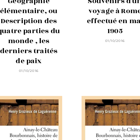
Géographie
Souvenirs d'u
élémentaire, ou
voyage à Rom
Description des
effectué en ma
quatre parties du
1905
monde , les
01/10/2016
derniers traités
de paix
01/10/2016