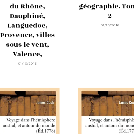
du Rhône,
géographie. To
Dauphiné,
2
Languedoc,
01/10/2016
Provence, villes
sous le vent,
Valence,
01/10/2016