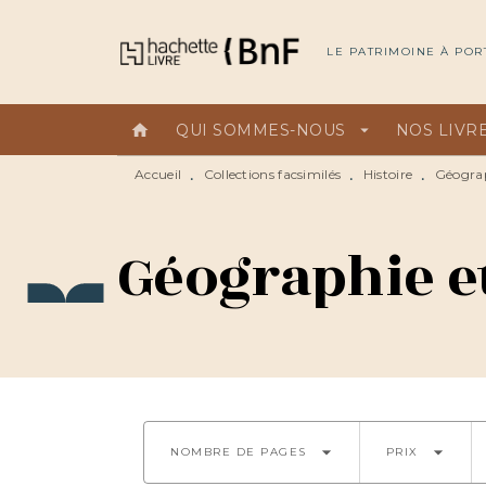
MENU
RECHERCHE
CONTEN
LE PATRIMOINE À POR
home
QUI SOMMES-NOUS
arrow_drop_down
NOS LIVR
Accueil
Collections facsimilés
Histoire
Géograp
•
•
•
Géographie e
arrow_drop_down
arrow_drop_down
NOMBRE DE PAGES
PRIX