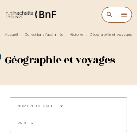
MENU
RECHERCHE
CONTENU
search
menu
PIED DE PAGE
Accueil
Collections facsimilés
Histoire
Géographie et voyages
•
•
•
Géographie et voyages
arrow_drop_down
NOMBRE DE PAGES
arrow_drop_down
PRIX