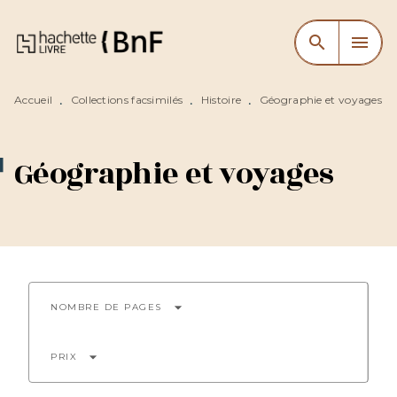
MENU
RECHERCHE
CONTENU
search
menu
PIED DE PAGE
Accueil
Collections facsimilés
Histoire
Géographie et voyages
•
•
•
Géographie et voyages
arrow_drop_down
NOMBRE DE PAGES
arrow_drop_down
PRIX