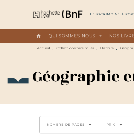
MENU
RECHERCHE
CONTEN
LE PATRIMOINE À POR
home
QUI SOMMES-NOUS
arrow_drop_down
NOS LIVR
Accueil
Collections facsimilés
Histoire
Géograp
•
•
•
Géographie e
arrow_drop_down
arrow_drop_down
NOMBRE DE PAGES
PRIX