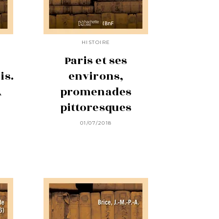
HISTOIRE
Paris et ses
is.
environs,
A
promenades
pittoresques
01/07/2018