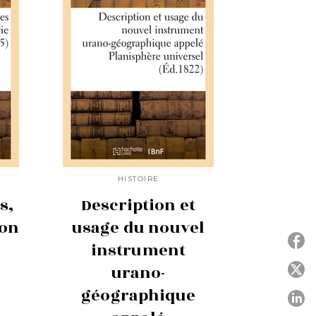
HISTOIRE
s,
Description et
son
usage du nouvel
instrument
urano-
P
géographique
P