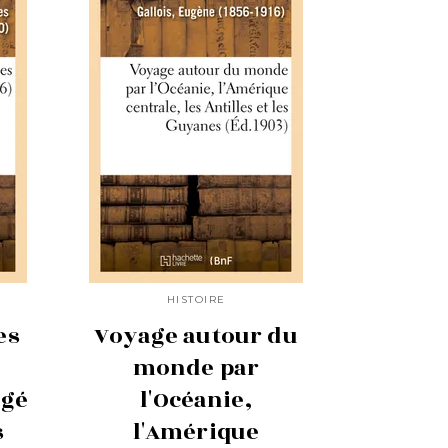
HISTOIRE
es
Voyage autour du
monde par
égé
l'Océanie,
s
l'Amérique