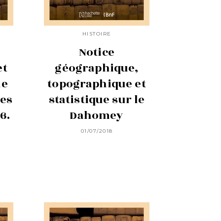
HISTOIRE
Notice
et
géographique,
de
topographique et
ses
statistique sur le
6.
Dahomey
01/07/2018