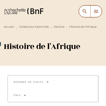
MENU
RECHERCHE
CONTENU
search
menu
PIED DE PAGE
Accueil
Collections facsimilés
Histoire
Histoire de l'Afrique
•
•
•
Histoire de l'Afrique
arrow_drop_down
NOMBRE DE PAGES
arrow_drop_down
PRIX