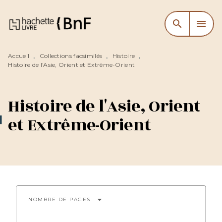
MENU
RECHERCHE
CONTENU
search
menu
PIED DE PAGE
Accueil
Collections facsimilés
Histoire
•
•
•
Histoire de l'Asie, Orient et Extrême-Orient
Histoire de l'Asie, Orient
et Extrême-Orient
arrow_drop_down
NOMBRE DE PAGES