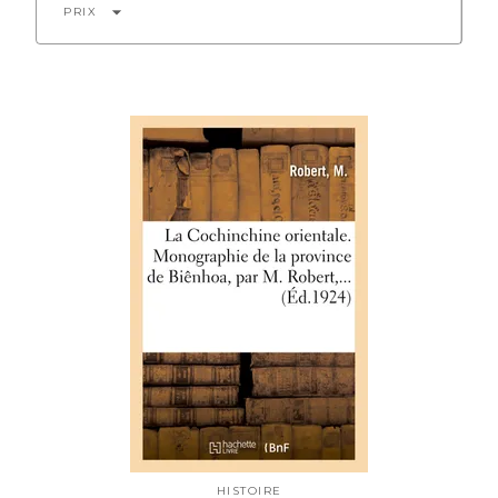
arrow_drop_down
PRIX
HISTOIRE