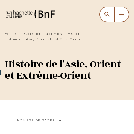
MENU
RECHERCHE
CONTENU
search
menu
PIED DE PAGE
Accueil
Collections facsimilés
Histoire
•
•
•
Histoire de l'Asie, Orient et Extrême-Orient
Histoire de l'Asie, Orient
et Extrême-Orient
arrow_drop_down
NOMBRE DE PAGES