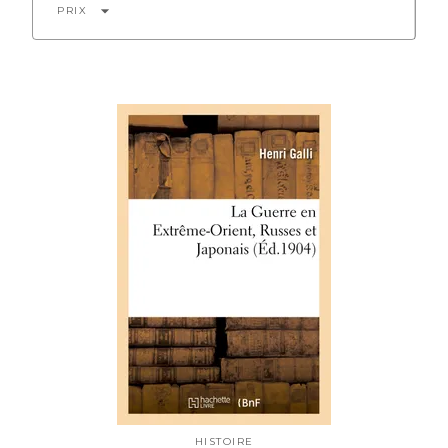
arrow_drop_down
PRIX
HISTOIRE