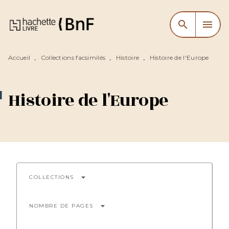
MENU
RECHERCHE
CONTENU
search
menu
PIED DE PAGE
Accueil
Collections facsimilés
Histoire
Histoire de l'Europe
•
•
•
Histoire de l'Europe
arrow_drop_down
COLLECTIONS
arrow_drop_down
NOMBRE DE PAGES