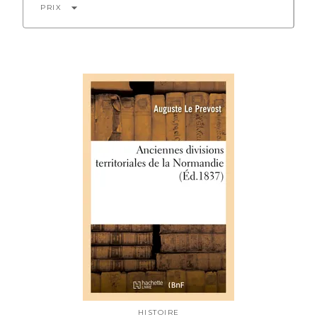
arrow_drop_down
PRIX
HISTOIRE