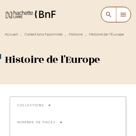
MENU
RECHERCHE
CONTENU
search
menu
PIED DE PAGE
Accueil
Collections facsimilés
Histoire
Histoire de l'Europe
•
•
•
Histoire de l'Europe
arrow_drop_down
COLLECTIONS
arrow_drop_down
NOMBRE DE PAGES