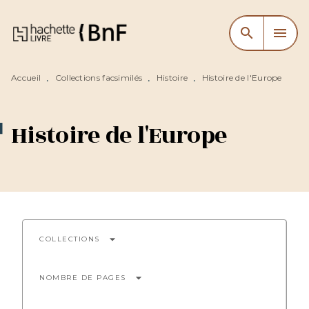
MENU
RECHERCHE
CONTENU
search
menu
PIED DE PAGE
Accueil
Collections facsimilés
Histoire
Histoire de l'Europe
•
•
•
Histoire de l'Europe
arrow_drop_down
COLLECTIONS
arrow_drop_down
NOMBRE DE PAGES