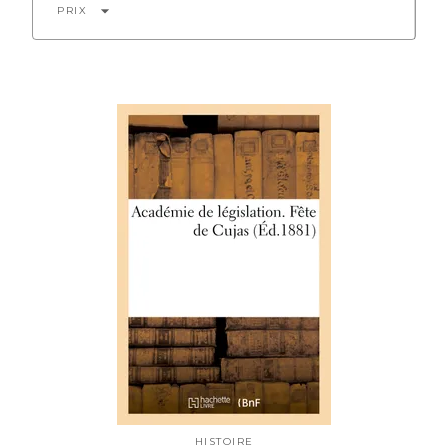
arrow_drop_down
PRIX
HISTOIRE