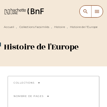
MENU
RECHERCHE
CONTENU
search
menu
PIED DE PAGE
Accueil
Collections facsimilés
Histoire
Histoire de l'Europe
•
•
•
Histoire de l'Europe
arrow_drop_down
COLLECTIONS
arrow_drop_down
NOMBRE DE PAGES