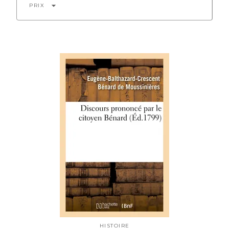
arrow_drop_down
PRIX
HISTOIRE