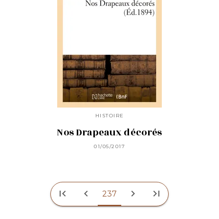
HISTOIRE
Nos Drapeaux décorés
01/05/2017
first_page
chevron_left
chevron_right
last_page
237