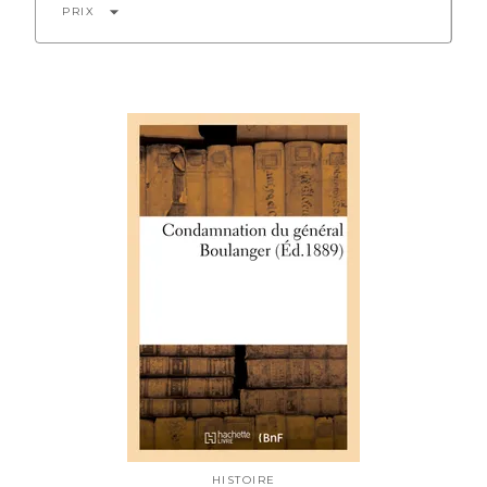
arrow_drop_down
PRIX
HISTOIRE