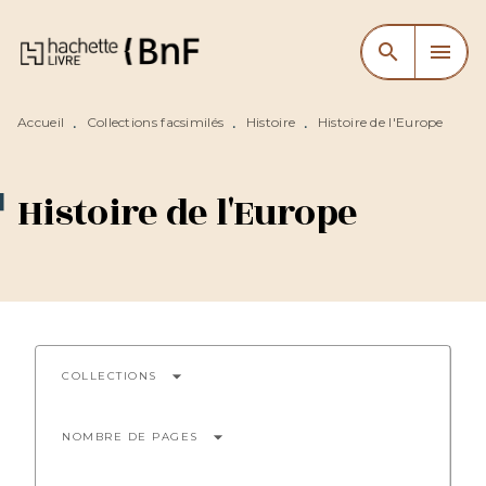
MENU
RECHERCHE
CONTENU
search
menu
PIED DE PAGE
Accueil
Collections facsimilés
Histoire
Histoire de l'Europe
•
•
•
Histoire de l'Europe
arrow_drop_down
COLLECTIONS
arrow_drop_down
NOMBRE DE PAGES