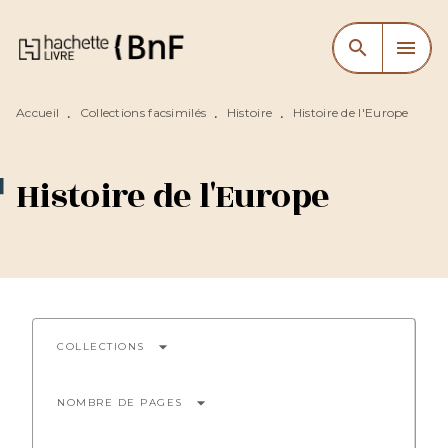
MENU
RECHERCHE
CONTENU
search
menu
PIED DE PAGE
Accueil
Collections facsimilés
Histoire
Histoire de l'Europe
•
•
•
Histoire de l'Europe
arrow_drop_down
COLLECTIONS
arrow_drop_down
NOMBRE DE PAGES