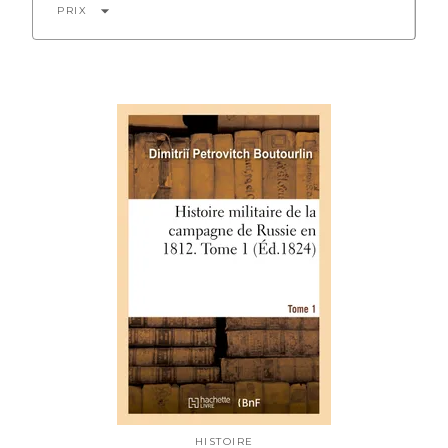
arrow_drop_down
PRIX
HISTOIRE