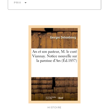
arrow_drop_down
PRIX
HISTOIRE