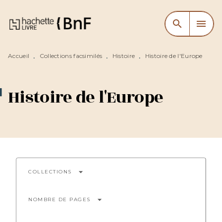
MENU
RECHERCHE
CONTENU
search
menu
PIED DE PAGE
Accueil
Collections facsimilés
Histoire
Histoire de l'Europe
•
•
•
Histoire de l'Europe
arrow_drop_down
COLLECTIONS
arrow_drop_down
NOMBRE DE PAGES