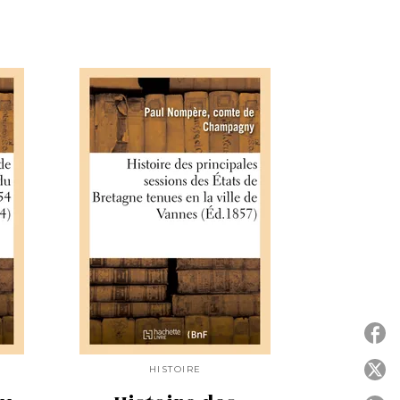
P
HISTOIRE