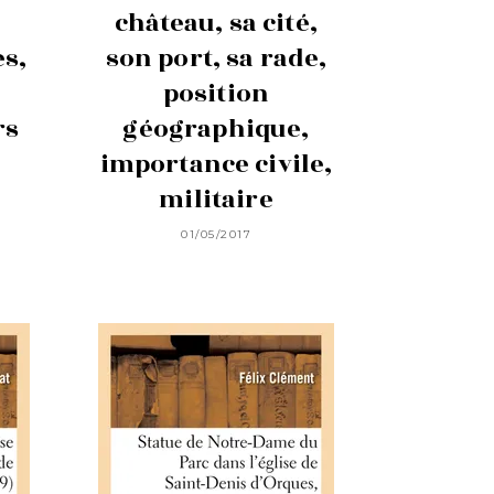
château, sa cité,
es,
son port, sa rade,
position
rs
géographique,
importance civile,
militaire
01/05/2017