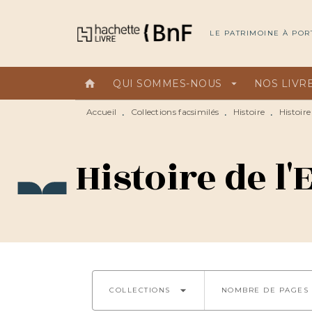
MENU
RECHERCHE
CONTEN
LE PATRIMOINE À POR
home
QUI SOMMES-NOUS
arrow_drop_down
NOS LIVR
Accueil
Collections facsimilés
Histoire
Histoire
•
•
•
Histoire de l
arrow_drop_down
COLLECTIONS
NOMBRE DE PAGES