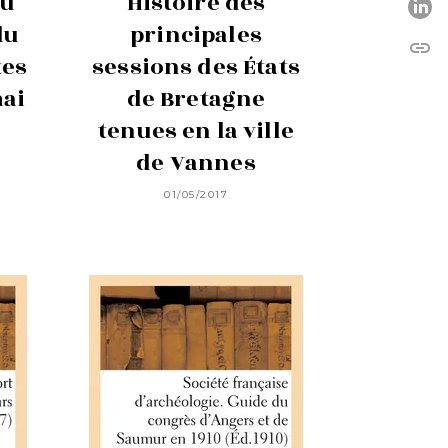
du
Histoire des
P
du
principales
link
C
tes
sessions des États
mai
de Bretagne
tenues en la ville
de Vannes
01/05/2017