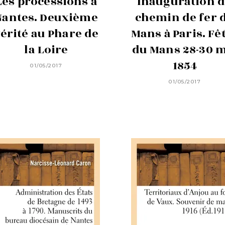
Les processions à
Inauguration 
Nantes. Deuxième
chemin de fer 
érité au Phare de
Mans à Paris. Fê
la Loire
du Mans 28-30 
1854
01/05/2017
01/05/2017