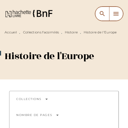
MENU
RECHERCHE
CONTENU
search
menu
PIED DE PAGE
Accueil
Collections facsimilés
Histoire
Histoire de l'Europe
•
•
•
Histoire de l'Europe
arrow_drop_down
COLLECTIONS
arrow_drop_down
NOMBRE DE PAGES