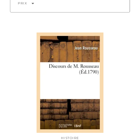
arrow_drop_down
PRIX
HISTOIRE